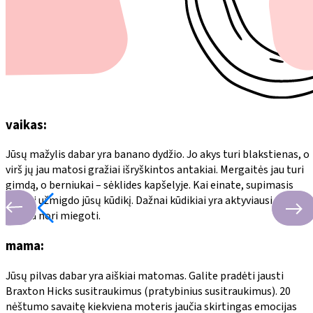
vaikas:
Jūsų mažylis dabar yra banano dydžio. Jo akys turi blakstienas, o
virš jų jau matosi gražiai išryškintos antakiai. Mergaitės jau turi
gimdą, o berniukai – sėklides kapšelyje. Kai einate, supimasis
dažnai užmigdo jūsų kūdikį. Dažnai kūdikiai yra aktyviausi naktį, k
mama nori miegoti.
mama:
Jūsų pilvas dabar yra aiškiai matomas. Galite pradėti jausti
Braxton Hicks susitraukimus (pratybinius susitraukimus). 20
nėštumo savaitę kiekviena moteris jaučia skirtingas emocijas