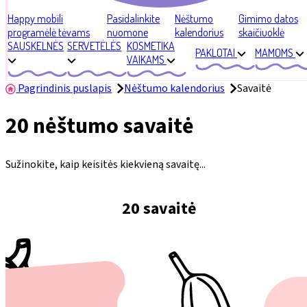
Happy mobili
Pasidalinkite
Nėštumo
Gimimo datos
programėlė tėvams
nuomone
kalendorius
skaičiuoklė
SAUSKELNĖS
SERVETĖLĖS
KOSMETIKA
PAKLOTAI
MAMOMS
VAIKAMS
Pagrindinis puslapis
Nėštumo kalendorius
Savaitė
20 nėštumo savaitė
Sužinokite, kaip keisitės kiekvieną savaitę...
20 savaitė