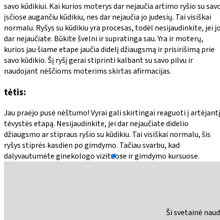
savo kūdikiui. Kai kurios moterys dar nejaučia artimo ryšio su sav
įsčiose augančiu kūdikiu, nes dar nejaučia jo judesių. Tai visiškai
normalu. Ryšys su kūdikiu yra procesas, todėl nesijaudinkite, jei j
dar nejaučiate. Būkite švelni ir supratinga sau. Yra ir moterų,
kurios jau šiame etape jaučia didelį džiaugsmą ir prisirišimą prie
savo kūdikio. Šį ryšį gerai stiprinti kalbant su savo pilvu ir
naudojant nėščioms moterims skirtas afirmacijas.
tėtis:
Jau praėjo pusė nėštumo! Vyrai gali skirtingai reaguoti į artėjant
tėvystės etapą. Nesijaudinkite, jei dar nejaučiate didelio
džiaugsmo ar stipraus ryšio su kūdikiu. Tai visiškai normalu, šis
ryšys stiprės kasdien po gimdymo. Tačiau svarbu, kad
dalyvautumėte ginekologo vizituose ir gimdymo kursuose.
Ši svetainė nau