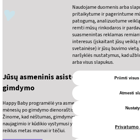
Naudojame duomenis arba slapuk
pritaikytume ir pagerintume m
patogumą, analizuotume veiklą 
remti mūsų rinkodaros ir parda
suasmenintas reklamas remianti
interesus (įskaitant jūsų veiklą
svetainėse) ir jūsų buvimo vietą
naršyklės nustatymus, kad užbl
arba visus slapukus.
Jūsų asmeninis asistentas prieš ir po
Priimti visus
gimdymo
Atmesti s
Happy Baby programėlė yra asmeninis nėštumo ir pirmųjų
Nustat
mėnesių po gimdymo dienoraštis, būtinas kiekvienam tėvui.
Žinome, kad nėštumas, gimdymas, vaiko gimimas, rūpinimasis
naujagimio ir kūdikio vystymusi yra ne tik gražus, bet ir labai
Privatumo 
reiklus metas mamai ir tėčiui.