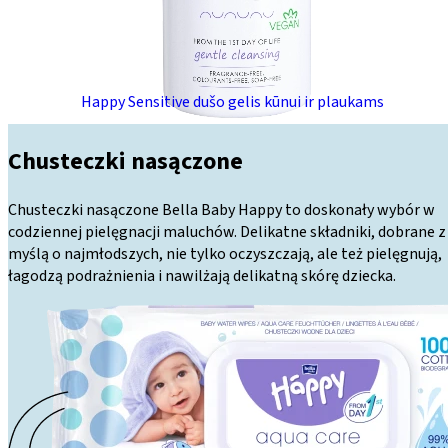
Happy Sensitive dušo gelis kūnui ir plaukams
Chusteczki nasączone
Chusteczki nasączone Bella Baby Happy to doskonały wybór w
codziennej pielęgnacji maluchów. Delikatne składniki, dobrane z
myślą o najmłodszych, nie tylko oczyszczają, ale też pielęgnują,
łagodzą podrażnienia i nawilżają delikatną skórę dziecka.