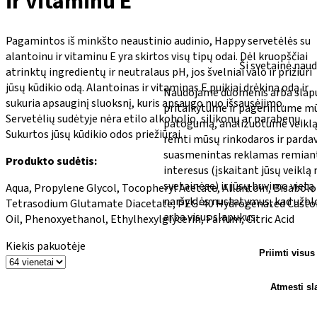
ir vitaminu E
Pagamintos iš minkšto neaustinio audinio, Happy servetėlės su
alantoinu ir vitaminu E yra skirtos visų tipų odai. Dėl kruopščiai
Ši svetainė nau
atrinktų ingredientų ir neutralaus pH, jos švelniai valo ir prižiūri
jūsų kūdikio odą. Alantoinas ir vitaminas E puikiai drėkina odą ir
Naudojame duomenis arba slapuk
sukuria apsauginį sluoksnį, kuris apsaugo nuo išsausėjimo.
pritaikytume ir pagerintume m
Servetėlių sudėtyje nėra etilo alkoholio, silikonų ar parabenų.
patogumą, analizuotume veiklą 
Sukurtos jūsų kūdikio odos priežiūrai.
remti mūsų rinkodaros ir parda
suasmenintas reklamas remianti
Produkto sudėtis:
interesus (įskaitant jūsų veiklą
svetainėse) ir jūsų buvimo vietą
Aqua, Propylene Glycol, Tocopheryl Acetate, Allantoin, Bisabolo
naršyklės nustatymus, kad užbl
Tetrasodium Glutamate Diacetate, PEG-40 Hydrogenated Casto
arba visus slapukus.
Oil, Phenoxyethanol, Ethylhexylglycerin, Parfum, Citric Acid
Kiekis pakuotėje
Priimti visus
Atmesti s