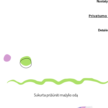
Nustat
Privatumo 
Detalė
Sukurta prižiūrėti mažylio odą