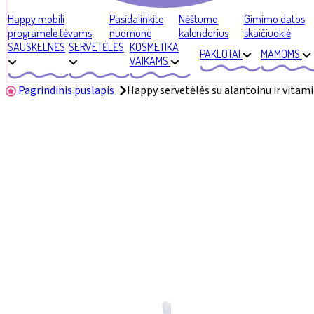
Happy mobili
Pasidalinkite
Nėštumo
Gimimo datos
programėlė tėvams
nuomone
kalendorius
skaičiuoklė
SAUSKELNĖS
SERVETĖLĖS
KOSMETIKA
PAKLOTAI
MAMOMS
VAIKAMS
Pagrindinis puslapis
Happy servetėlės su alantoinu ir vitam