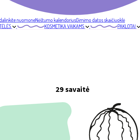
dalinkite nuomone
Nėštumo kalendorius
Gimimo datos skaičiuoklė
TĖLĖS
KOSMETIKA VAIKAMS
PAKLOTAI
29 savaitė