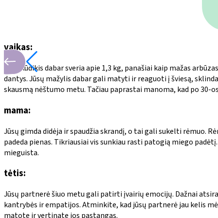
vaikas:
Jūsų kūdikis dabar sveria apie 1,3 kg, panašiai kaip mažas arbūzas,
dantys. Jūsų mažylis dabar gali matyti ir reaguoti į šviesą, sklin
skausmą nėštumo metu. Tačiau paprastai manoma, kad po 30-osios
mama:
Jūsų gimda didėja ir spaudžia skrandį, o tai gali sukelti rėmuo. 
padeda pienas. Tikriausiai vis sunkiau rasti patogią miego padėtį.
mieguista.
tėtis:
Jūsų partnerė šiuo metu gali patirti įvairių emocijų. Dažnai atsira
kantrybės ir empatijos. Atminkite, kad jūsų partnerė jau kelis mėn
matote ir vertinate jos pastangas.