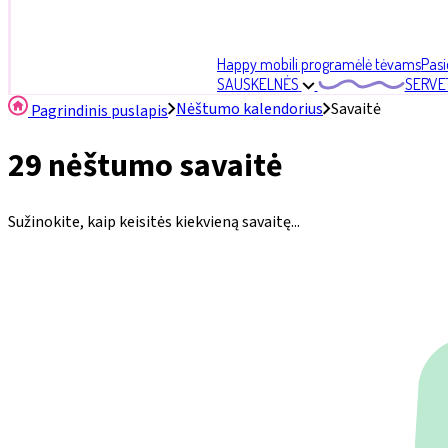
Happy mobili programėlė tėvams
Pasi
SAUSKELNĖS
SERVE
Nėštumo kalendorius
Savaitė
Pagrindinis puslapis
29 nėštumo savaitė
Sužinokite, kaip keisitės kiekvieną savaitę...