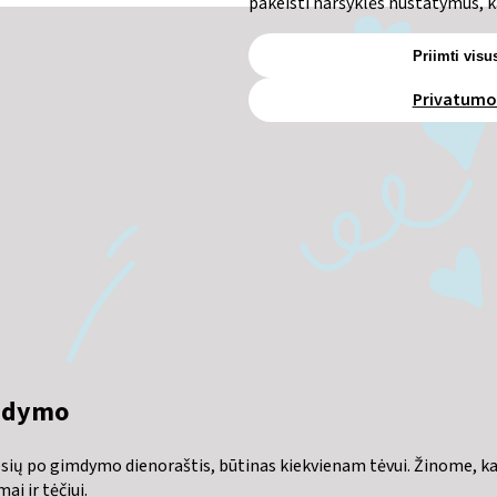
pakeisti naršyklės nustatymus, k
Priimti visu
Privatumo 
imdymo
ų po gimdymo dienoraštis, būtinas kiekvienam tėvui. Žinome, ka
ai ir tėčiui.