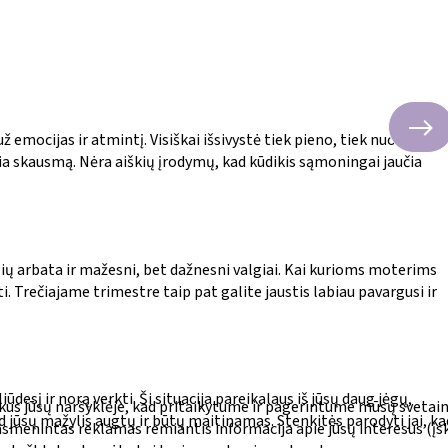
 emocijas ir atmintį. Visiškai išsivystė tiek pieno, tiek nuolatiniai
aučia skausmą. Nėra aiškių įrodymų, kad kūdikis sąmoningai jaučia
lių arbata ir mažesni, bet dažnesni valgiai. Kai kurioms moterims
. Trečiajame trimestre taip pat galite jaustis labiau pavargusi ir
desį ir norą verkti. Ši situacija pareikalaus iš jūsų daug jėgų,
s jūsų naršyklėje, kad pritaikytume ir pagerintume mūsų svetai
ad jūsų mažylis augtų ir būtų maitinamas. Stenkitės parodyti jai, ka
smenintas reklamas remiantis informacija apie jūsų interesus (įska