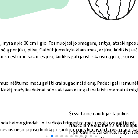
 ir yra apie 38 cm ilgio. Formuojasi jo smegenų sritys, atsakingos už
dančią per jūsų pilvą. Galbūt jums kyla klausimas, ar jūsų kūdikis j
 nėštumo savaitės jūsų kūdikis gali jausti skausmą jūsų įsčiose.
Rėmuo nėštumo metu gali tikrai sugadinti dieną. Padėti gali ramunė
 Naktį mažyliai dažnai būna aktyvesni ir gali neleisti mamai užmigti
Ši svetainė naudoja slapukus
nda baimė gimdyti, o trečiojo trimestro metu moterys gali jausti liū
Naudojame duomenis arba slapuku
esius nešioja jūsų kūdikį po širdimi, o jos kūnas dirba visą parą, k
ir pardavimo veiksmus, rodyti sua