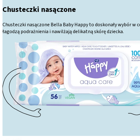
Chusteczki nasączone
Chusteczki nasączone Bella Baby Happy to doskonały wybór w codz
łagodzą podrażnienia i nawilżają delikatną skórę dziecka.