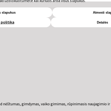
ad užblokuotumėte kai kuriuos arba visus slapukus.
s slapukus
Atmesti sl
politika
Detalės
d nėštumas, gimdymas, vaiko gimimas, rūpinimasis naujagimio ir