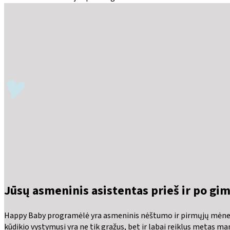
Jūsų asmeninis asistentas prieš ir po g
Happy Baby programėlė yra asmeninis nėštumo ir pirmųjų mėnesi
kūdikio vystymusi yra ne tik gražus, bet ir labai reiklus metas mam